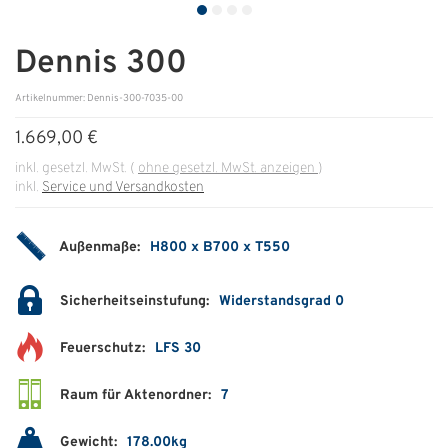
ÜBER UNS
Dennis 300
Über uns
Artikelnummer: Dennis-300-7035-00
Filialen
1.669,00 €
inkl. gesetzl. MwSt.
(
ohne gesetzl. MwSt. anzeigen
)
Messen & Events
inkl.
Service und Versandkosten
Presse
Qualitätspolitik
Außenmaße:
H800 x B700 x T550
Karriere
Sicherheitseinstufung:
Widerstandsgrad 0
Unternehmen
Feuerschutz:
LFS 30
Partner
Raum für Aktenordner:
7
Geschichte
Gewicht:
178.00kg