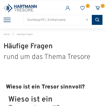
0
0
TRESORE
WAFFENSCHRANK
FEUERSCHUTZ
BRANCHEN
Alle Artikel
Alle Artikel
Alle Artikel
Alle Artikel
Home
Häufige Fragen
Häufige Fragen
rund um das Thema Tresore
Wieso ist ein Tresor sinnvoll?
Wieso ist ein