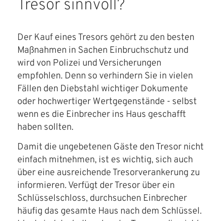
Tresor sinnvoll?
ÜBER UNS
Der Kauf eines Tresors gehört zu den besten
Über uns
Maßnahmen in Sachen Einbruchschutz und
wird von Polizei und Versicherungen
Filialen
empfohlen. Denn so verhindern Sie in vielen
Messen & Events
Fällen den Diebstahl wichtiger Dokumente
oder hochwertiger Wertgegenstände - selbst
Presse
wenn es die Einbrecher ins Haus geschafft
Qualitätspolitik
haben sollten.
Karriere
Damit die ungebetenen Gäste den Tresor nicht
einfach mitnehmen, ist es wichtig, sich auch
Unternehmen
über eine ausreichende Tresorverankerung zu
Partner
informieren. Verfügt der Tresor über ein
Schlüsselschloss, durchsuchen Einbrecher
Geschichte
häufig das gesamte Haus nach dem Schlüssel.