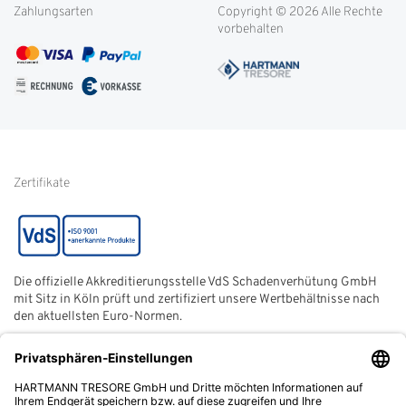
Weitere Themen
Zahlungsarten
Copyright © 2026 Alle Rechte
Kontakt
Cookie-Einstellungen
vorbehalten
Service international
AGB
FAQ
Impressum
Glossar
Informationen zur Echtheit
von Kundenbewertungen
Hinweise zur
Batterieentsorgung
Zertifikate
Die offizielle Akkreditierungsstelle VdS Schadenverhütung GmbH
mit Sitz in Köln prüft und zertifiziert unsere Wertbehältnisse nach
den aktuellsten Euro-Normen.