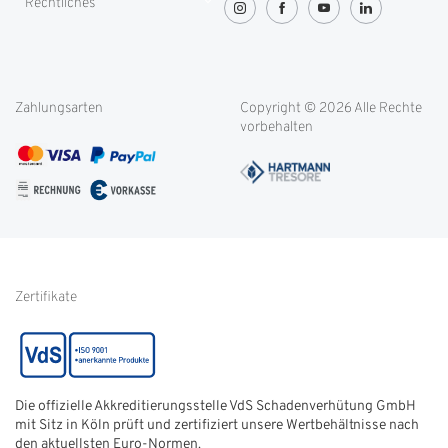
Rechtliches
Greenity
Lieferung und Transport
OVG-Urteil
Rücksendung
Widerrufsbelehrung
Blog
Filialen
Datenschutz
Weitere Themen
Zahlungsarten
Copyright © 2026 Alle Rechte
Kontakt
Cookie-Einstellungen
vorbehalten
Service international
AGB
FAQ
Impressum
Glossar
Informationen zur Echtheit
von Kundenbewertungen
Hinweise zur
Batterieentsorgung
Zertifikate
Die offizielle Akkreditierungsstelle VdS Schadenverhütung GmbH
mit Sitz in Köln prüft und zertifiziert unsere Wertbehältnisse nach
den aktuellsten Euro-Normen.