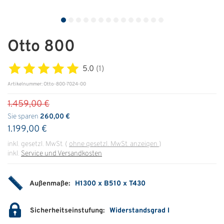
ÜBER UNS
Über uns
Otto 800
Filialen
5.0
(1)
Messen & Events
Artikelnummer: Otto-800-7024-00
1.459,00 €
Presse
Sie sparen
260,00 €
Qualitätspolitik
1.199,00 €
Karriere
inkl. gesetzl. MwSt.
(
ohne gesetzl. MwSt. anzeigen
)
inkl.
Service und Versandkosten
Unternehmen
Partner
Außenmaße:
H1300 x B510 x T430
Geschichte
Sicherheitseinstufung:
Widerstandsgrad I