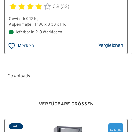
3.9
(32)
Gewicht:
0.12 kg
Außenmaße:
H 190 x B 30 x T 16
Lieferbar in 2-3 Werktagen
Vergleichen
Merken
Downloads
HT_Montage-
_und_Bedienungsanleitung_Tresore_Grad_0-
VERFÜGBARE GRÖSSEN
V_V10.pdf
SALE
Bestseller