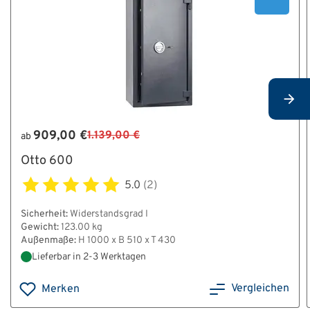
909,00 €
1.139,00 €
ab
Otto 600
5.0
(2)
Sicherheit:
Widerstandsgrad I
Gewicht:
123.00 kg
Außenmaße:
H 1000 x B 510 x T 430
Lieferbar in 2-3 Werktagen
Vergleichen
Merken