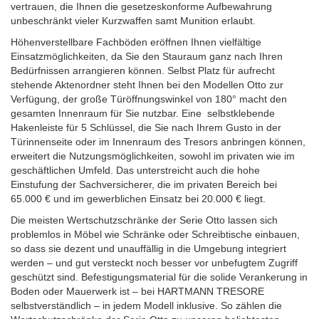
vertrauen, die Ihnen die gesetzeskonforme Aufbewahrung
unbeschränkt vieler Kurzwaffen samt Munition erlaubt.
Höhenverstellbare Fachböden eröffnen Ihnen vielfältige
Einsatzmöglichkeiten, da Sie den Stauraum ganz nach Ihren
Bedürfnissen arrangieren können. Selbst Platz für aufrecht
stehende Aktenordner steht Ihnen bei den Modellen Otto zur
Verfügung, der große Türöffnungswinkel von 180° macht den
gesamten Innenraum für Sie nutzbar. Eine
selbstklebende
Hakenleiste für 5 Schlüssel, die Sie nach Ihrem Gusto in der
Türinnenseite oder im Innenraum des Tresors anbringen können,
erweitert die Nutzungsmöglichkeiten, sowohl im privaten wie im
geschäftlichen Umfeld. Das unterstreicht auch die hohe
Einstufung der Sachversicherer, die im privaten Bereich bei
65.000 € und im gewerblichen Einsatz bei 20.000 € liegt.
Die meisten Wertschutzschränke der Serie Otto lassen sich
problemlos in Möbel wie Schränke oder Schreibtische einbauen,
so dass sie dezent und unauffällig in die Umgebung integriert
werden – und gut versteckt noch besser vor unbefugtem Zugriff
geschützt sind. Befestigungsmaterial für die solide Verankerung in
Boden oder Mauerwerk ist – bei HARTMANN TRESORE
selbstverständlich – in jedem Modell inklusive. So zählen die