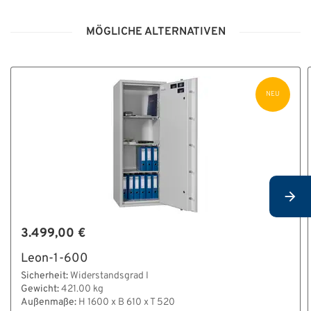
HT22038_Bedienungsanleitung_Klasse_I_V.pdf
MÖGLICHE ALTERNATIVEN
BA_E_60012.pdf
BA_K_E_60012.pdf
NEU
3.499,00 €
Leon-1-600
Sicherheit:
Widerstandsgrad I
Gewicht:
421.00 kg
Außenmaße:
H 1600 x B 610 x T 520