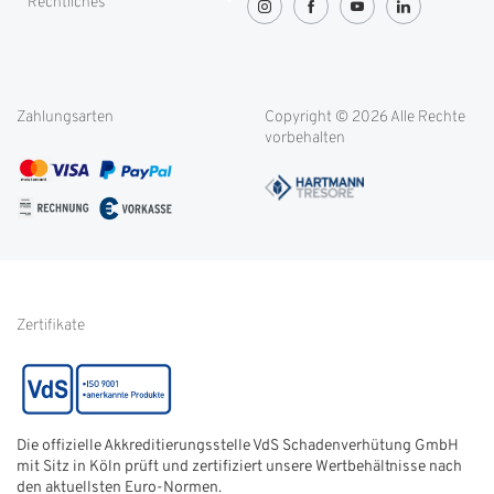
Rechtliches
Greenity
Lieferung und Transport
OVG-Urteil
Rücksendung
Widerrufsbelehrung
Blog
Filialen
Datenschutz
Weitere Themen
Zahlungsarten
Copyright © 2026 Alle Rechte
Kontakt
Cookie-Einstellungen
vorbehalten
Service international
AGB
FAQ
Impressum
Glossar
Informationen zur Echtheit
von Kundenbewertungen
Hinweise zur
Batterieentsorgung
Zertifikate
Die offizielle Akkreditierungsstelle VdS Schadenverhütung GmbH
mit Sitz in Köln prüft und zertifiziert unsere Wertbehältnisse nach
den aktuellsten Euro-Normen.