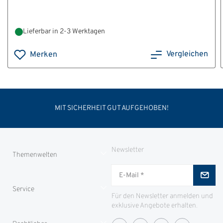
Lieferbar in 2-3 Werktagen
Vergleichen
Merken
MIT SICHERHEIT GUT AUFGEHOBEN!
Newsletter
Themenwelten
Jungjäger
Service
ID-Safes
Für den Newsletter anmelden und
exklusive Angebote erhalten.
Partnerproramm
Zahlung