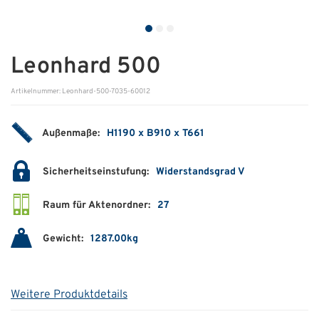
ÜBER UNS
Über uns
Leonhard 500
Filialen
Artikelnummer: Leonhard-500-7035-60012
Messen & Events
Außenmaße:
H1190 x B910 x T661
Presse
Sicherheitseinstufung:
Widerstandsgrad V
Qualitätspolitik
Karriere
Raum für Aktenordner:
27
Unternehmen
Gewicht:
1287.00kg
Partner
Geschichte
Weitere Produktdetails