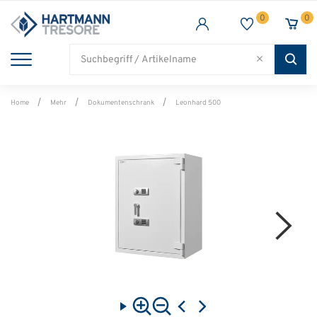
0
0
TRESORE
WAFFENSCHRANK
FEUERSCHUTZ
BRANCHEN
Alle Artikel
Alle Artikel
Alle Artikel
Alle Artikel
Home
Mehr
Dokumentenschrank
Leonhard 500