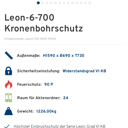
ÜBER UNS
Leon-6-700
Über uns
Kronenbohrschutz
Filialen
Artikelnummer: Leon6-700-9005-90103
Messen & Events
Außenmaße:
H1590 x B690 x T730
Presse
Qualitätspolitik
Sicherheitseinstufung:
Widerstandsgrad VI KB
Karriere
Feuerschutz:
90 P
Unternehmen
Raum für Aktenordner:
24
Partner
Gewicht:
1226.00kg
Geschichte
Höchster Einbruchschutz der Serie Leon: Grad VI KB