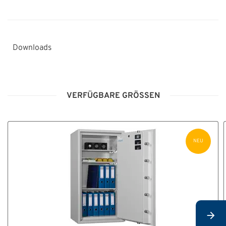
Downloads
HT_Tresorverankerung_A4.pdf
VERFÜGBARE GRÖSSEN
HBde_TL_B670_C690_CashProtect_DS_v1_03F.pdf
NEU