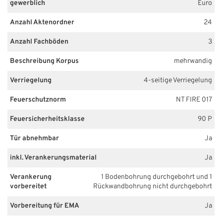
gewerblich
Euro
Anzahl Aktenordner
24
Anzahl Fachböden
3
Beschreibung Korpus
mehrwandig
Verriegelung
4-seitige Verriegelung
Feuerschutznorm
NT FIRE 017
Feuersicherheitsklasse
90 P
Tür abnehmbar
Ja
inkl. Verankerungsmaterial
Ja
Verankerung
1 Bodenbohrung durchgebohrt und 1
vorbereitet
Rückwandbohrung nicht durchgebohrt
Vorbereitung für EMA
Ja