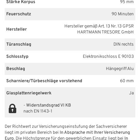
Stärke Korpus
95 mm
Feuerschutz
90 Minuten
Hersteller gemäß Art. 13 Nr. 13 GPSR
Hersteller
HARTMANN TRESORE GmbH
Türanschlag
DIN rechts
Schlosstyp
Elektronikschloss E 90103
Beschlag
Hängegriff Alu
Scharniere/Türbeschläge vorstehend
60 mm
Glasplattenriegelwerk
Ja
-
Widerstandsgrad VI KB
nach EN 1143-1
Der Richtwert zur Versicherungseinstufung der Sachversicherer
liegt im privaten Bereich bei
In Absprache mit Ihrer Versicherung
Euro
. Die Höchstgrenze für den gewerblichen Einsatz liegt bei
In