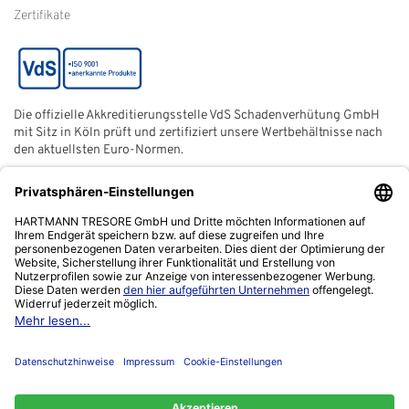
Batterieentsorgung
Zertifikate
Die offizielle Akkreditierungsstelle VdS Schadenverhütung GmbH
mit Sitz in Köln prüft und zertifiziert unsere Wertbehältnisse nach
den aktuellsten Euro-Normen.
Der ECB (European Certification Body) ist eine neutrale und
unabhängige Zertifizierungsstelle der European Security
Systems Association e. V. (ESSA) mit Sitz in Frankfurt am Main.
Das Netzwerk "Zuhause sicher" ist ein gemeinnütziger Verein,
von der Polizei ins Leben gerufen, um sich für die Verbesserung
der Kriminalprävention einzusetzen.