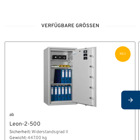
HT_Anleitung_Pflege_und_Wartung_Scharniere.pdf
VERFÜGBARE GRÖSSEN
HT_Glasplattenriegelwerk_Aktivierung_Grad_II-
IV.pdf
HT_Montage-_und_Bedienungsanleitung_Leon.pdf
NEU
HT_Tresorverankerung_A4.pdf
HT_Verankerungsanleitung_Leon-3_Leon-4.pdf
BA_E_60012_60017.pdf
ab
BA_K_E_60012_60017.pdf
Leon-2-500
Sicherheit:
Widerstandsgrad II
Gewicht:
447.00 kg