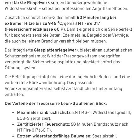
verstärkte Riegelwerk
sorgen für außergewöhnliche
Widerstandskraft – selbst bei professionellen Angriffsmethoden.
Zusätzlich schützt Leon-3 den Inhalt
60 Minuten lang bei
extremer Hitze bis zu 945 °C
, gemäß
NT Fire 017
(Feuersicherheitsklasse 60 P)
. Damit eignet sich die Serie perfekt
für besonders sensible Daten, Edelmetalle, Bargeld oder Verträge,
die auch bei einem Brand unversehrt bleiben müssen.
Das integrierte
Glasplattenriegelwerk
bietet einen automatischen
Schutzmechanismus: Wird der Tresor gewaltsam angegriffen,
zerspringt die Sicherheitsglasplatte und blockiert sofort das
Öffnungssystem.
Die Befestigung erfolgt über eine durchgebohrte Boden- und eine
vorbereitete Rückwandbohrung. Das passende
Verankerungsmaterial ist selbstverständlich im Lieferumfang
enthalten.
Die Vorteile der Tresorserie Leon-3 auf einen Blick:
Maximaler Einbruchschutz:
EN 1143-1, Widerstandsgrad III,
ECB-S zertifiziert.
Zertifizierter Feuerschutz:
60 Minuten Brandschutz nach
NT Fire 017 (60 P).
Extrem widerstandsfähige Bauweise:
Spezialstahl,