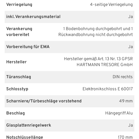
Verriegelung
4-seitige Verriegelung
inkl. Verankerungsmaterial
Ja
Verankerung
1 Bodenbohrung durchgebohrt und 1
vorbereitet
Rückwandbohrung nicht durchgebohrt
Vorbereitung für EMA
Ja
Hersteller gemäß Art. 13 Nr. 13 GPSR
Hersteller
HARTMANN TRESORE GmbH
Türanschlag
DIN rechts
Schlosstyp
Elektronikschloss E 60017
Scharniere/Türbeschläge vorstehend
49 mm
Beschlag
Hängegriff Alu
Glasplattenriegelwerk
Ja
Notschlüssellänge
170 mm