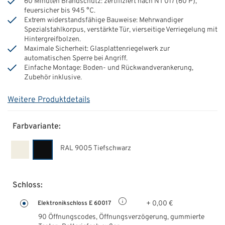
60 Minuten Brandschutz: zertifiziert nach NT 017 (60 P),
feuersicher bis 945 °C.
Extrem widerstandsfähige Bauweise: Mehrwandiger
Spezialstahlkorpus, verstärkte Tür, vierseitige Verriegelung mit
Hintergreifbolzen.
Maximale Sicherheit: Glasplattenriegelwerk zur
automatischen Sperre bei Angriff.
Einfache Montage: Boden- und Rückwandverankerung,
Zubehör inklusive.
Weitere Produktdetails
Farbvariante:
RAL 9005 Tiefschwarz
Schloss:
+ 0,00 €
Elektronikschloss E 60017
90 Öffnungscodes, Öffnungsverzögerung, gummierte