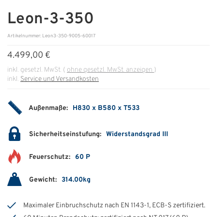
Leon-3-350
ÜBER UNS
Artikelnummer: Leon3-350-9005-60017
Über uns
4.499,00 €
Filialen
inkl. gesetzl. MwSt.
(
ohne gesetzl. MwSt. anzeigen
)
inkl.
Service und Versandkosten
Messen & Events
Presse
Außenmaße:
H830 x B580 x T533
Qualitätspolitik
Sicherheitseinstufung:
Widerstandsgrad III
Karriere
Feuerschutz:
60 P
Unternehmen
Partner
Gewicht:
314.00kg
Geschichte
Maximaler Einbruchschutz nach EN 1143-1, ECB-S zertifiziert.