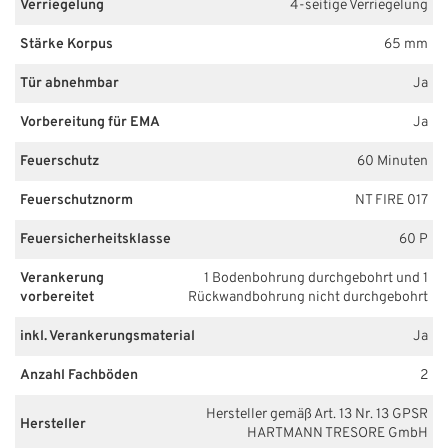
Verriegelung
4-seitige Verriegelung
Stärke Korpus
65 mm
Tür abnehmbar
Ja
Vorbereitung für EMA
Ja
Feuerschutz
60 Minuten
Feuerschutznorm
NT FIRE 017
Feuersicherheitsklasse
60 P
Verankerung
1 Bodenbohrung durchgebohrt und 1
vorbereitet
Rückwandbohrung nicht durchgebohrt
inkl. Verankerungsmaterial
Ja
Anzahl Fachböden
2
Hersteller gemäß Art. 13 Nr. 13 GPSR
Hersteller
HARTMANN TRESORE GmbH