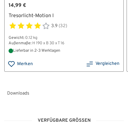
14,99 €
Tresorlicht-Motion I
3.9
(32)
Gewicht:
0.12 kg
Außenmaße:
H 190 x B 30 x T 16
Lieferbar in 2-3 Werktagen
Vergleichen
Merken
Downloads
HT_Anleitung_Pflege_und_Wartung_Scharniere_Leon
VERFÜGBARE GRÖSSEN
HT_Glasplattenriegelwerk_Aktivierung_Grad_II-