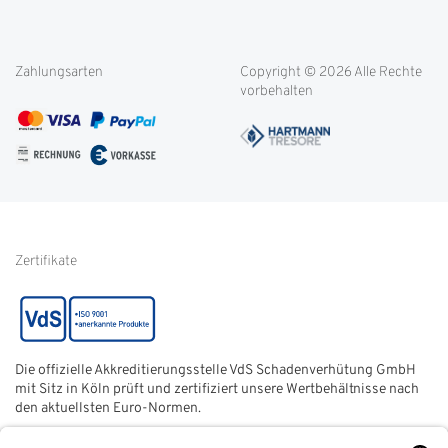
OVG-Urteil
Rücksendung
Widerrufsbelehrung
Blog
Filialen
Datenschutz
Weitere Themen
Zahlungsarten
Copyright © 2026 Alle Rechte
Kontakt
Cookie-Einstellungen
vorbehalten
Service international
AGB
FAQ
Impressum
Glossar
Informationen zur Echtheit
von Kundenbewertungen
Hinweise zur
Batterieentsorgung
Zertifikate
Die offizielle Akkreditierungsstelle VdS Schadenverhütung GmbH
mit Sitz in Köln prüft und zertifiziert unsere Wertbehältnisse nach
den aktuellsten Euro-Normen.