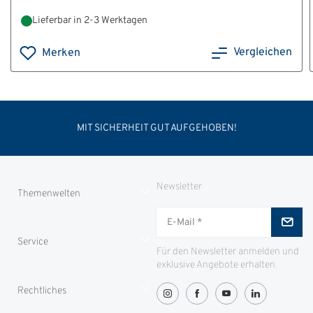
Lieferbar in 2-3 Werktagen
Vergleichen
Merken
MIT SICHERHEIT GUT AUFGEHOBEN!
Newsletter
Themenwelten
Jungjäger
Service
ID-Safes
Für den Newsletter anmelden und
exklusive Angebote erhalten.
Partnerproramm
Zahlung
Rechtliches
Greenity
Lieferung und Transport