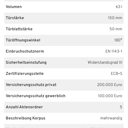
Volumen
63 l
Türstärke
150 mm
Türblattstärke
50 mm
Türöffnungswinkel
180°
Einbruchschutznorm
EN 1143-1
Sicherheitseinstufung
Widerstandsgrad III
Zertifizierungsstelle
ECB•S
Versicherungsschutz privat
200.000 Euro
Versicherungsschutz gewerblich
100.000 Euro
Anzahl Aktenordner
5
Beschreibung Korpus
mehrwandig