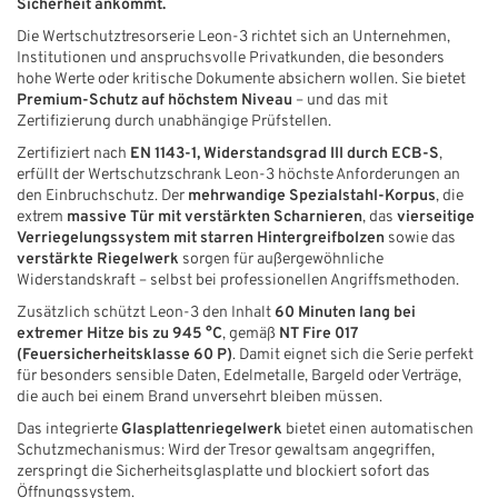
Sicherheit ankommt.
Die Wertschutztresorserie Leon-3 richtet sich an Unternehmen,
Institutionen und anspruchsvolle Privatkunden, die besonders
hohe Werte oder kritische Dokumente absichern wollen. Sie bietet
Premium-Schutz auf höchstem Niveau
– und das mit
Zertifizierung durch unabhängige Prüfstellen.
Zertifiziert nach
EN 1143-1, Widerstandsgrad III durch ECB-S
,
erfüllt der Wertschutzschrank Leon-3 höchste Anforderungen an
den Einbruchschutz. Der
mehrwandige Spezialstahl-Korpus
, die
extrem
massive Tür mit verstärkten Scharnieren
, das
vierseitige
Verriegelungssystem mit starren Hintergreifbolzen
sowie das
verstärkte Riegelwerk
sorgen für außergewöhnliche
Widerstandskraft – selbst bei professionellen Angriffsmethoden.
Zusätzlich schützt Leon-3 den Inhalt
60 Minuten lang bei
extremer Hitze bis zu 945 °C
, gemäß
NT Fire 017
(Feuersicherheitsklasse 60 P)
. Damit eignet sich die Serie perfekt
für besonders sensible Daten, Edelmetalle, Bargeld oder Verträge,
die auch bei einem Brand unversehrt bleiben müssen.
Das integrierte
Glasplattenriegelwerk
bietet einen automatischen
Schutzmechanismus: Wird der Tresor gewaltsam angegriffen,
zerspringt die Sicherheitsglasplatte und blockiert sofort das
Öffnungssystem.