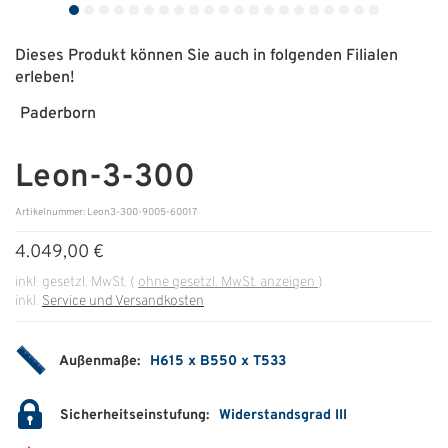
ÜBER UNS
Dieses Produkt können Sie auch in folgenden Filialen
erleben!
Über uns
Paderborn
Filialen
Leon-3-300
Messen & Events
Presse
Artikelnummer: Leon3-300-9005-60017
Qualitätspolitik
4.049,00 €
inkl. gesetzl. MwSt.
(
ohne gesetzl. MwSt. anzeigen
)
Karriere
inkl.
Service und Versandkosten
Unternehmen
Außenmaße:
H615 x B550 x T533
Partner
Geschichte
Sicherheitseinstufung:
Widerstandsgrad III