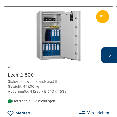
IV.pdf
HT_Montage-_und_Bedienungsanleitung_Leon.pdf
NEU
HT_Tresorverankerung_A4.pdf
HT_Verankerungsanleitung_Leon-3.pdf
BA_E_60012_60017.pdf
ab
BA_K_E_60012_60017.pdf
Leon-2-500
Sicherheit:
Widerstandsgrad II
Gewicht:
447.00 kg
Außenmaße:
H 1230 x B 640 x T 533
Lieferbar in 2-3 Werktagen
Vergleichen
Merken