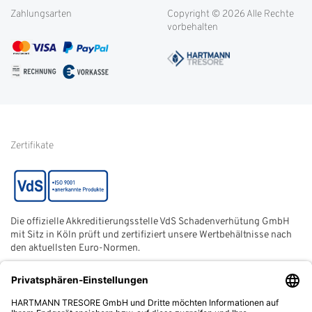
Weitere Themen
Zahlungsarten
Copyright © 2026 Alle Rechte
Kontakt
Cookie-Einstellungen
vorbehalten
Service international
AGB
FAQ
Impressum
Glossar
Informationen zur Echtheit
von Kundenbewertungen
Hinweise zur
Batterieentsorgung
Zertifikate
Die offizielle Akkreditierungsstelle VdS Schadenverhütung GmbH
mit Sitz in Köln prüft und zertifiziert unsere Wertbehältnisse nach
den aktuellsten Euro-Normen.