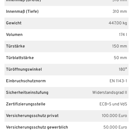
Innenmaß (Breite)
510 mm
Innenmaß (Tiefe)
310 mm
Gewicht
447.00 kg
Volumen
174 l
Türstärke
150 mm
Türblattstärke
50 mm
Türöffnungswinkel
180°
Einbruchschutznorm
EN 1143-1
Sicherheitseinstufung
Widerstandsgrad II
Zertifizierungsstelle
ECB•S und VdS
Versicherungsschutz privat
100.000 Euro
Versicherungsschutz gewerblich
50.000 Euro