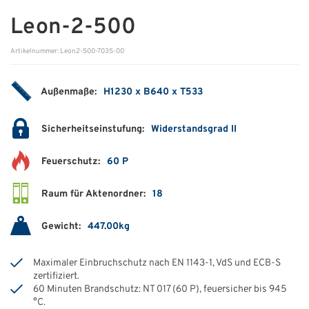
Leon-2-500
ÜBER UNS
Artikelnummer: Leon2-500-7035-00
Über uns
Filialen
Außenmaße:
H1230 x B640 x T533
Messen & Events
Sicherheitseinstufung:
Widerstandsgrad II
Presse
Feuerschutz:
60 P
Qualitätspolitik
Raum für Aktenordner:
18
Karriere
Unternehmen
Gewicht:
447.00kg
Partner
Maximaler Einbruchschutz nach EN 1143-1, VdS und ECB-S
zertifiziert.
Geschichte
60 Minuten Brandschutz: NT 017 (60 P), feuersicher bis 945
°C.