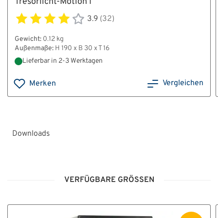
Tresorlicht-Motion I
3.9
(32)
Gewicht:
0.12 kg
Außenmaße:
H 190 x B 30 x T 16
Lieferbar in 2-3 Werktagen
Vergleichen
Merken
Downloads
HT_Anleitung_Pflege_und_Wartung_Scharniere_Leon
VERFÜGBARE GRÖSSEN
HT_Glasplattenriegelwerk_Aktivierung_Grad_II-
IV.pdf
HT_Montage-_und_Bedienungsanleitung_Leon.pdf