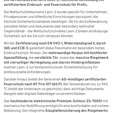
Die Wertschutztresorserie Leon-2: Hochsicherheitslösung mit
zertifiziertem Einbruch- und Feuerschutz für Profis.
Die Wertschutztresorserie Leon-2 wurde speziell für Unternehmen,
Privatpersonen und öffentliche Einrichtungen konzipiert, die
höchste Sicherheitsstandards benötigen. Ob für die Aufbewahrung
sensibler Akten und Dokumente oder besonders wertvoller
Gegenstände – die Wertschutzschränke Leon-2 bieten erstklassige
Sicherheit, auf die Sie sich verlassen können.
Mit der
Zertifizierung nach EN 1143-1, Widerstandsgrad II, durch
VdS und ECB-S
garantiert diese Tresorserie ein besonders hohes
Einbruchschutz-Niveau. Der
mehrwandige Korpus mit hochfester
Spezialfüllung
, die
verstärkte Tür
, sowie das
massive Riegelwerk
mit vierseitiger Verriegelung und starren Hintergreifbolzen
machen Leon-2 zur kompromisslosen Sicherheitslösung für
professionelle Anforderungen.
Darüber hinaus bietet die Serie einen
60-minütigen zertifizierten
Feuerschutz nach NT Fire 017 (60 P)
. Bei Temperaturen bis zu 945
°C bleibt der Innenraum so geschützt, dass wichtige Dokumente,
Bargeld oder digitale Datenträger unversehrt bleiben.
Das
hochmoderne elektronische Premium-Schloss ZS-70001
mit
mechanischer Notöffnung ermöglicht eine komfortable und sichere
Bedienung. Die integrierte
Glasplattensicherung des Riegelwerks