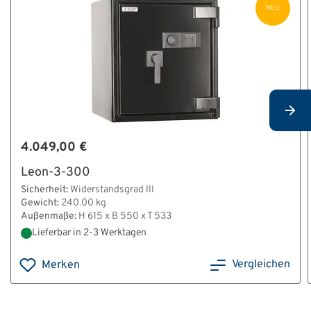
NEU
HT_Tresorverankerung_A4.pdf
HT_Verankerung_Leon-1_Leon-2.pdf
4.049,00 €
Leon-3-300
Sicherheit:
Widerstandsgrad III
Gewicht:
240.00 kg
Außenmaße:
H 615 x B 550 x T 533
Lieferbar in 2-3 Werktagen
Vergleichen
Merken