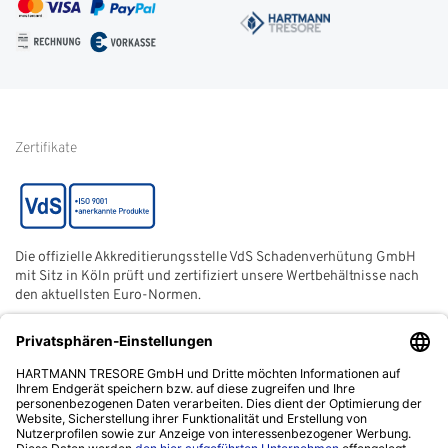
AGB
FAQ
Impressum
Glossar
Informationen zur Echtheit
von Kundenbewertungen
Hinweise zur
Batterieentsorgung
Zertifikate
Die offizielle Akkreditierungsstelle VdS Schadenverhütung GmbH
mit Sitz in Köln prüft und zertifiziert unsere Wertbehältnisse nach
den aktuellsten Euro-Normen.
Der ECB (European Certification Body) ist eine neutrale und
unabhängige Zertifizierungsstelle der European Security
Systems Association e. V. (ESSA) mit Sitz in Frankfurt am Main.