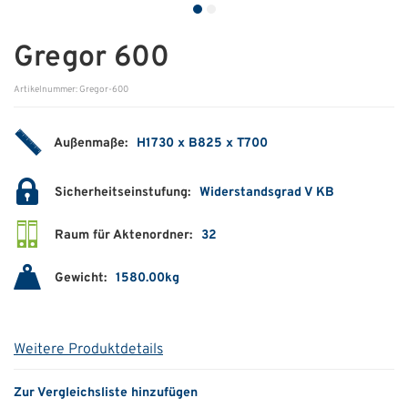
ÜBER UNS
Gregor 600
Über uns
Artikelnummer: Gregor-600
Filialen
Außenmaße:
H1730 x B825 x T700
Messen & Events
Presse
Sicherheitseinstufung:
Widerstandsgrad V KB
Qualitätspolitik
Raum für Aktenordner:
32
Karriere
Gewicht:
1580.00kg
Unternehmen
Partner
Weitere Produktdetails
Geschichte
Zur Vergleichsliste hinzufügen