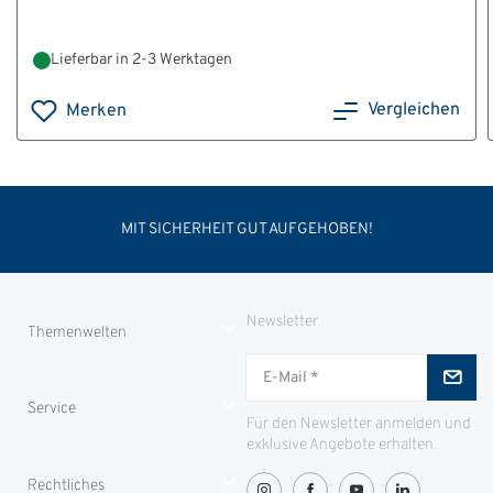
Lieferbar in 2-3 Werktagen
Vergleichen
Merken
MIT SICHERHEIT GUT AUFGEHOBEN!
Newsletter
Themenwelten
Jungjäger
Service
ID-Safes
Für den Newsletter anmelden und
exklusive Angebote erhalten.
Partnerproramm
Zahlung
Rechtliches