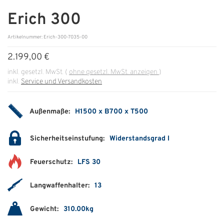
Erich 300
ÜBER UNS
Artikelnummer: Erich-300-7035-00
Über uns
2.199,00 €
Filialen
inkl. gesetzl. MwSt.
(
ohne gesetzl. MwSt. anzeigen
)
inkl.
Service und Versandkosten
Messen & Events
Presse
Außenmaße:
H1500 x B700 x T500
Qualitätspolitik
Sicherheitseinstufung:
Widerstandsgrad I
Karriere
Feuerschutz:
LFS 30
Unternehmen
Partner
Langwaffenhalter:
13
Geschichte
Gewicht:
310.00kg