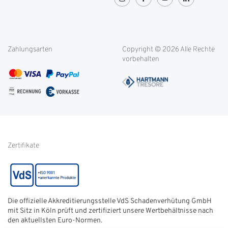
Greenity
Lieferung und Transport
OVG-Urteil
Rücksendung
Widerrufsbelehrung
Blog
Filialen
Datenschutz
Weitere Themen
Zahlungsarten
Copyright © 2026 Alle Rechte
Kontakt
Cookie-Einstellungen
vorbehalten
Service international
AGB
FAQ
Impressum
Glossar
Informationen zur Echtheit
von Kundenbewertungen
Hinweise zur
Batterieentsorgung
Zertifikate
Die offizielle Akkreditierungsstelle VdS Schadenverhütung GmbH
mit Sitz in Köln prüft und zertifiziert unsere Wertbehältnisse nach
den aktuellsten Euro-Normen.