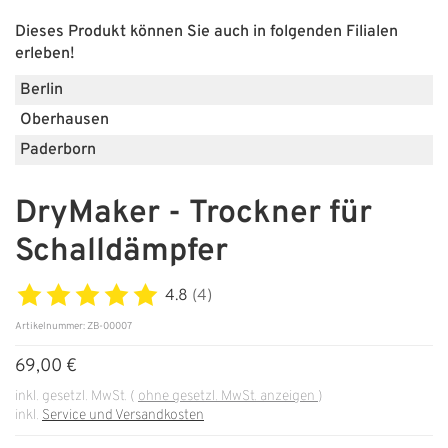
Dieses Produkt können Sie auch in folgenden Filialen
ÜBER UNS
erleben!
Über uns
Berlin
Oberhausen
Filialen
Paderborn
Messen & Events
DryMaker - Trockner für
Presse
Schalldämpfer
Qualitätspolitik
Karriere
4.8
(4)
Unternehmen
Artikelnummer: ZB-00007
69,00 €
Partner
inkl. gesetzl. MwSt.
(
ohne gesetzl. MwSt. anzeigen
)
Geschichte
inkl.
Service und Versandkosten