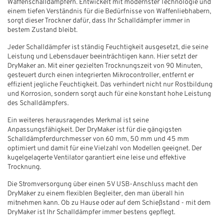
Waffenschalldämpfern. Entwickelt mit modernster Technologie und
einem tiefen Verständnis für die Bedürfnisse von Waffenliebhabern,
sorgt dieser Trockner dafür, dass Ihr Schalldämpfer immer in
bestem Zustand bleibt.
Jeder Schalldämpfer ist ständig Feuchtigkeit ausgesetzt, die seine
Leistung und Lebensdauer beeinträchtigen kann. Hier setzt der
DryMaker an. Mit einer gezielten Trocknungszeit von 90 Minuten,
gesteuert durch einen integrierten Mikrocontroller, entfernt er
effizient jegliche Feuchtigkeit. Das verhindert nicht nur Rostbildung
und Korrosion, sondern sorgt auch für eine konstant hohe Leistung
des Schalldämpfers.
Ein weiteres herausragendes Merkmal ist seine
Anpassungsfähigkeit. Der DryMaker ist für die gängigsten
Schalldämpferdurchmesser von 60 mm, 50 mm und 45 mm
optimiert und damit für eine Vielzahl von Modellen geeignet. Der
kugelgelagerte Ventilator garantiert eine leise und effektive
Trocknung.
Die Stromversorgung über einen 5V USB-Anschluss macht den
DryMaker zu einem flexiblen Begleiter, den man überall hin
mitnehmen kann. Ob zu Hause oder auf dem Schießstand - mit dem
DryMaker ist Ihr Schalldämpfer immer bestens gepflegt.