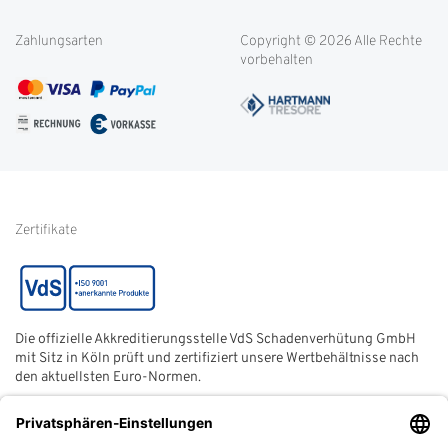
Blog
Filialen
Datenschutz
Weitere Themen
Zahlungsarten
Copyright © 2026 Alle Rechte
Kontakt
Cookie-Einstellungen
vorbehalten
Service international
AGB
FAQ
Impressum
Glossar
Informationen zur Echtheit
von Kundenbewertungen
Hinweise zur
Batterieentsorgung
Zertifikate
Die offizielle Akkreditierungsstelle VdS Schadenverhütung GmbH
mit Sitz in Köln prüft und zertifiziert unsere Wertbehältnisse nach
den aktuellsten Euro-Normen.