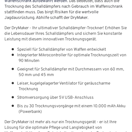
Waffenschrank aufbewahrt werden
. Das bedeutet, dass auch die
Trocknung des Schalldämpfers nach Gebrauch im Waffenschrank
stattfinden muss. Das birgt Risiken für die wertvolle
Jagdausrüstung. Abhilfe schafft der DryMaker.
Der DryMaker - Ihr ultimativer Schalldämpfer-Trockner! Erhöhen Sie
die Lebensdauer Ihres Schalldämpfers und sichern Sie konstante
Leistung mit diesem innovativen Trocknungsgerät.
●
Speziell für Schalldämpfer von Waffen entwickelt
●
Integrierter Mikrocontroller für optimale Trocknungszeit von
90 Minuten
●
Geeignet für Schalldämpfer mit Durchmessern von 60 mm,
50 mm und 45 mm
●
Leiser, kugelgelagerter Ventilator für geräuscharme
Trocknung
●
Stromversorgung über 5V USB-Anschluss
●
Bis zu 30 Trocknungsvorgänge mit einem 10.000 mAh Akku
(Powerbank)
Der DryMaker ist mehr als nur ein Trocknungsgerät - er ist Ihre
Lösung für die optimale Pflege und Langlebigkeit von