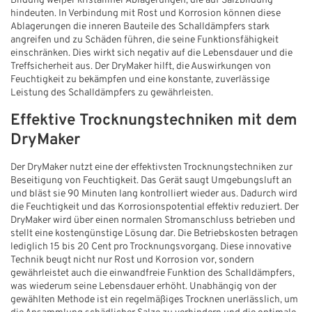
Bildung weißer kristalliner Ablagerungen, die auf Salzbildung
hindeuten. In Verbindung mit Rost und Korrosion können diese
Ablagerungen die inneren Bauteile des Schalldämpfers stark
angreifen und zu Schäden führen, die seine Funktionsfähigkeit
einschränken. Dies wirkt sich negativ auf die Lebensdauer und die
Treffsicherheit aus. Der DryMaker hilft, die Auswirkungen von
Feuchtigkeit zu bekämpfen und eine konstante, zuverlässige
Leistung des Schalldämpfers zu gewährleisten.
Effektive Trocknungstechniken mit dem
DryMaker
Der DryMaker nutzt eine der effektivsten Trocknungstechniken zur
Beseitigung von Feuchtigkeit. Das Gerät saugt Umgebungsluft an
und bläst sie 90 Minuten lang kontrolliert wieder aus. Dadurch wird
die Feuchtigkeit und das Korrosionspotential effektiv reduziert. Der
DryMaker wird über einen normalen Stromanschluss betrieben und
stellt eine kostengünstige Lösung dar. Die Betriebskosten betragen
lediglich 15 bis 20 Cent pro Trocknungsvorgang. Diese innovative
Technik beugt nicht nur Rost und Korrosion vor, sondern
gewährleistet auch die einwandfreie Funktion des Schalldämpfers,
was wiederum seine Lebensdauer erhöht. Unabhängig von der
gewählten Methode ist ein regelmäßiges Trocknen unerlässlich, um