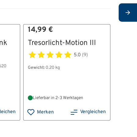
14,99 €
9,99 
nk
Tresorlicht-Motion III
Selbs
Schlü
5.0
(9)
5er
 620
Gewicht:
0.20 kg
Gewicht:
0
Außenma
Lieferbar in 2-3 Werktagen
Lieferb
leichen
Vergleichen
Merken
Mer