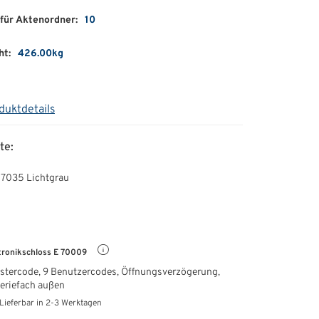
für Aktenordner:
10
ht:
426.00kg
duktdetails
te:
 7035 Lichtgrau
tronikschloss E 70009
astercode, 9 Benutzercodes, Öffnungsverzögerung,
eriefach außen
Lieferbar in 2-3 Werktagen