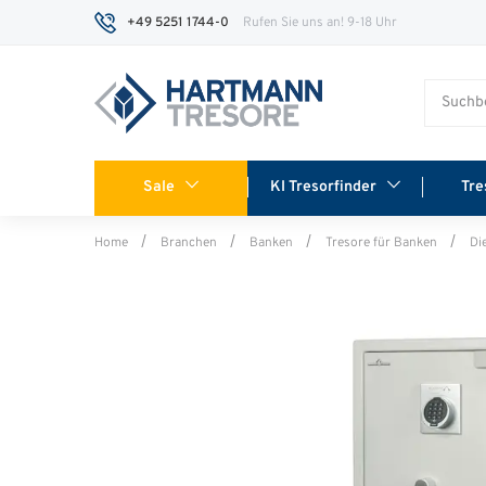
+49 5251 1744-0
Rufen Sie uns an! 9-18 Uhr
Sale
KI Tresorfinder
Tre
Home
Branchen
Banken
Tresore für Banken
Di