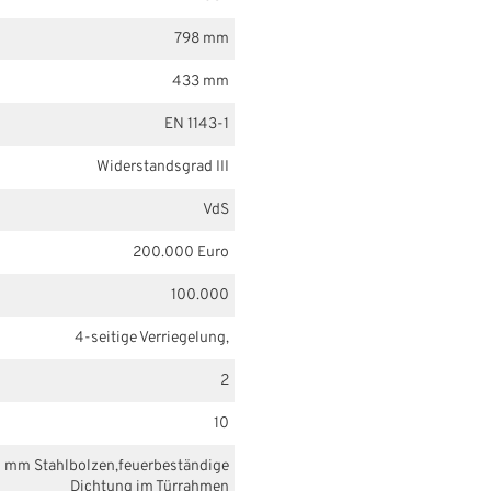
798 mm
433 mm
EN 1143-1
Widerstandsgrad III
VdS
200.000 Euro
100.000
4-seitige Verriegelung,
2
10
 mm Stahlbolzen,feuerbeständige
Dichtung im Türrahmen