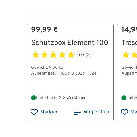
99,99 €
14,9
Schutzbox Element 100
Tres
5.0
(2)
Gewicht:
9.00 kg
Gewicht
Außenmaße:
H 165 x B 382 x T 324
Außenm
Lieferbar in 2-3 Werktagen
Liefe
Vergleichen
Merken
Me