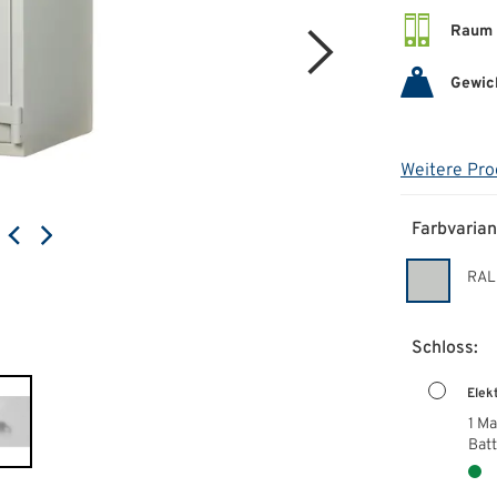
Raum 
Gewic
Weitere Pro
Farbvarian
RAL
Schloss:
Elek
1 M
Batt