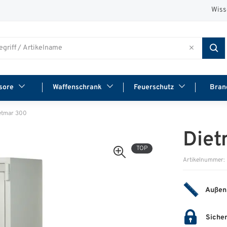
Wiss
sore
Waffenschrank
Feuerschutz
Bran
etmar 300
Diet
TOP
Artikelnummer:
Außen
Sicher