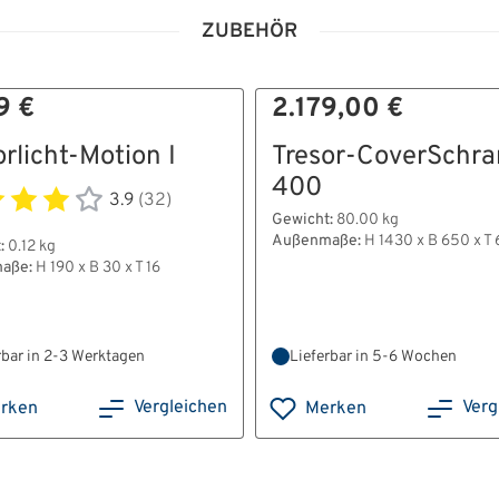
ZUBEHÖR
9 €
2.179,00 €
orlicht-Motion I
Tresor-CoverSchra
400
3.9
(32)
Gewicht:
80.00 kg
Außenmaße:
H 1430 x B 650 x T
:
0.12 kg
aße:
H 190 x B 30 x T 16
rbar in 2-3 Werktagen
Lieferbar in 5-6 Wochen
Vergleichen
Verg
rken
Merken