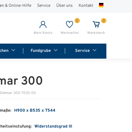
en & Online-Hilfe
Service
Über uns
Kontakt
0
0
Mein Konto
Merkzettel
Warenkorb
chen
Fundgrube
Service
mar 300
 Dietmar-300-7035-00
maße:
H900 x B535 x T544
heitseinstufung:
Widerstandsgrad III