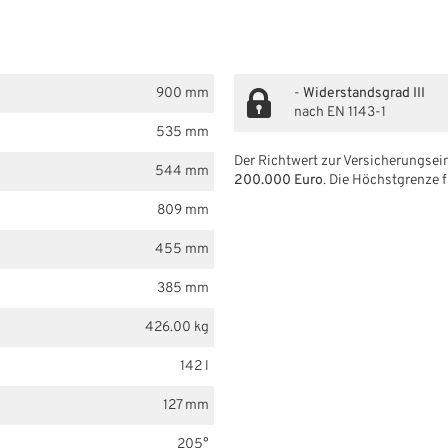
900 mm
-
Widerstandsgrad III
nach EN 1143-1
535 mm
Der Richtwert zur Versicherungsein
544 mm
200.000 Euro
. Die Höchstgrenze f
809 mm
455 mm
385 mm
426.00 kg
142 l
127 mm
205°