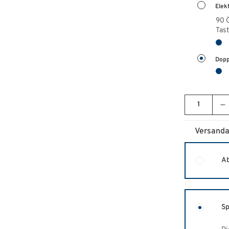
Elek
90 
Tas
Dopp
Versanda
Ab
Sp