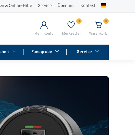
en & Online-Hilfe
Service
Über uns
Kontakt
0
0
Mein Konto
Merkzettel
Warenkorb
chen
Fundgrube
Service