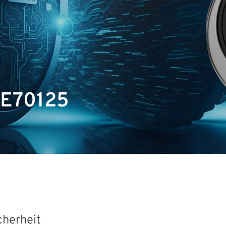
 E70125
cherheit