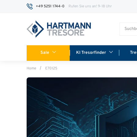
+49 5251 1744-0
Rufen Sie uns an! 9-18 Uhr
Sale
KI Tresorfinder
Tre
Home
E70125