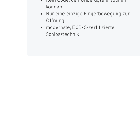
Kein Code, den Unbefugte erspähen
können
Nur eine einzige Fingerbewegung zur
Öffnung
modernste, ECB•S-zertifizierte
Schlosstechnik