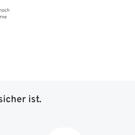
nnoch
erne
icher ist.