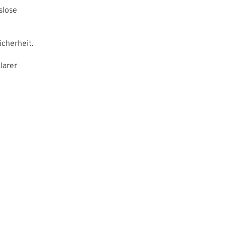
slose
cherheit.
larer